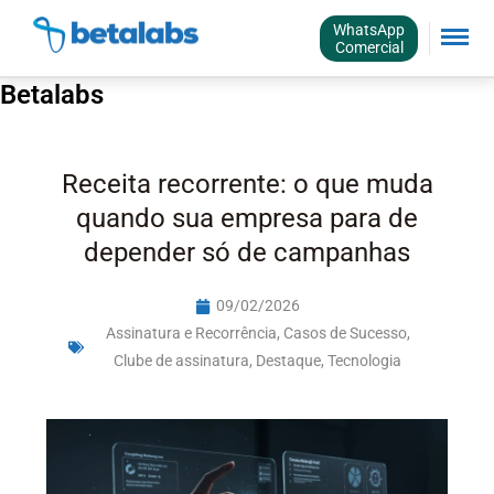
WhatsApp
Comercial
Betalabs
Receita recorrente: o que muda
quando sua empresa para de
depender só de campanhas
09/02/2026
Assinatura e Recorrência
,
Casos de Sucesso
,
Clube de assinatura
,
Destaque
,
Tecnologia