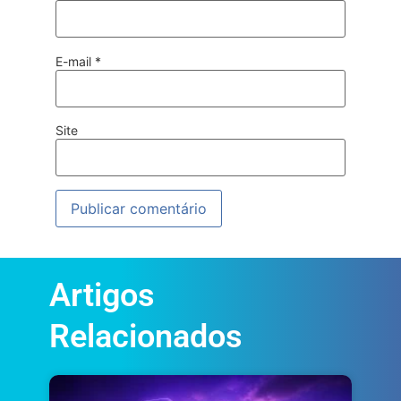
E-mail
*
Site
Artigos
Relacionados