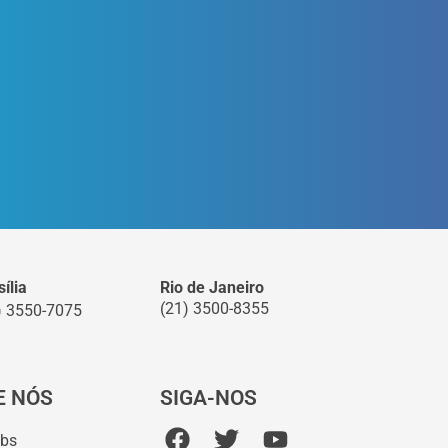
ília
Rio de Janeiro
(21) 3500-8355
) 3550-7075
E NÓS
SIGA-NOS
abs