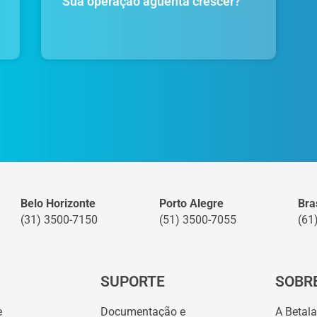
Sua operação aguenta crescer?
Belo Horizonte
Porto Alegre
Bras
(31) 3500-7150
(51) 3500-7055
(61
SUPORTE
SOBR
e
Documentação e
A Betal