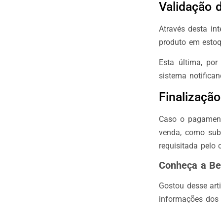
Validação 
Através desta in
produto em estoq
Esta última, po
sistema notifica
Finalizaçã
Caso o pagament
venda, como subt
requisitada pelo c
Conheça a Be
Gostou desse art
informações dos 