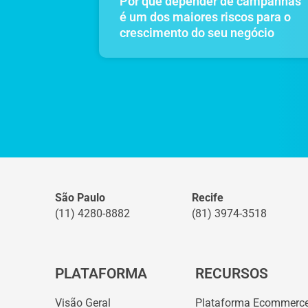
Por que depender de campanhas
é um dos maiores riscos para o
crescimento do seu negócio
São Paulo
Recife
(11) 4280-8882
(81) 3974-3518
PLATAFORMA
RECURSOS
Visão Geral
Plataforma Ecommerc