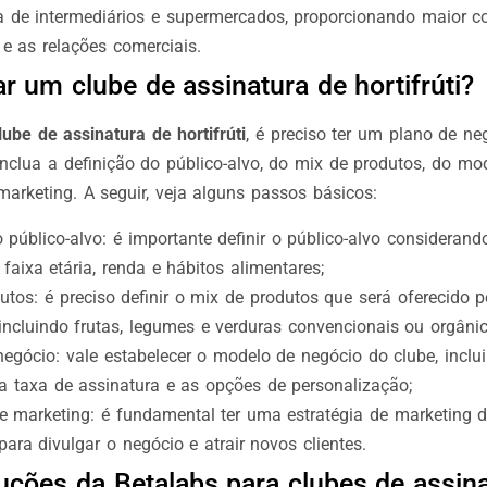
 de intermediários e supermercados, proporcionando maior co
 e as relações comerciais.
r um clube de assinatura de hortifrúti?
lube de assinatura de hortifrúti
, é preciso ter um plano de n
inclua a definição do público-alvo, do mix de produtos, do mo
marketing. A seguir, veja alguns passos básicos:
o público-alvo: é importante definir o público-alvo consideran
 faixa etária, renda e hábitos alimentares;
utos: é preciso definir o mix de produtos que será oferecido p
 incluindo frutas, legumes e verduras convencionais ou orgânic
egócio: vale estabelecer o modelo de negócio do clube, inclu
 a taxa de assinatura e as opções de personalização;
de marketing: é fundamental ter uma estratégia de marketing 
para divulgar o negócio e atrair novos clientes.
luções da Betalabs para clubes de assin