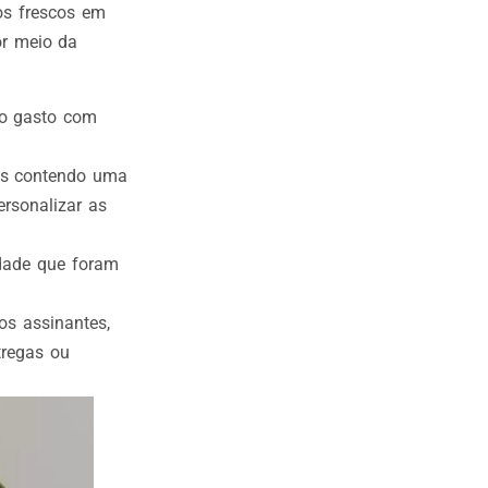
os frescos em
or meio da
po gasto com
xas contendo uma
ersonalizar as
idade que foram
os assinantes,
tregas ou