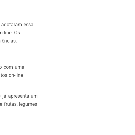
á adotaram essa
-line. Os
rências.
rdo com uma
tos on-line
as já apresenta um
e frutas, legumes