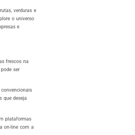
utas, verduras e
plore o universo
mpresas e
as frescos na
 pode ser
 convencionais
os que deseja
em plataformas
a on-line com a