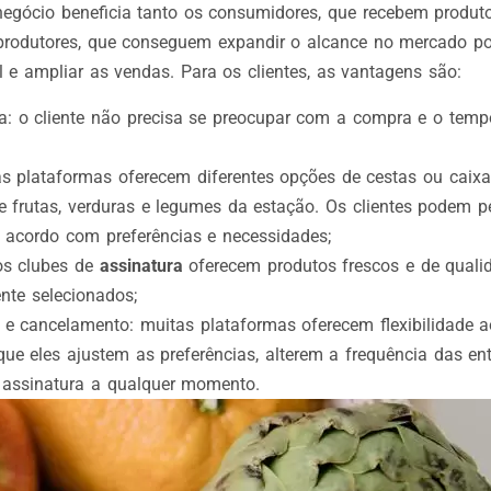
egócio beneficia tanto os consumidores, que recebem produt
produtores, que conseguem expandir o alcance no mercado p
l e ampliar as vendas. Para os clientes, as vantagens são:
a: o cliente não precisa se preocupar com a compra e o tem
as plataformas oferecem diferentes opções de cestas ou cai
e frutas, verduras e legumes da estação. Os clientes podem p
 acordo com preferências e necessidades;
os clubes de
assinatura
oferecem produtos frescos e de qual
ente selecionados;
de e cancelamento: muitas plataformas oferecem flexibilidade a
que eles ajustem as preferências, alterem a frequência das en
 assinatura a qualquer momento.