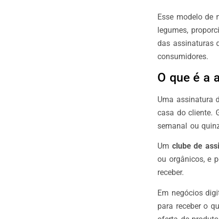
Esse modelo de n
legumes, proporci
das assinaturas 
consumidores.
O que é a a
Uma assinatura de
casa do cliente. 
semanal ou quinz
Um
clube de ass
ou orgânicos, e p
receber.
Em negócios dig
para receber o q