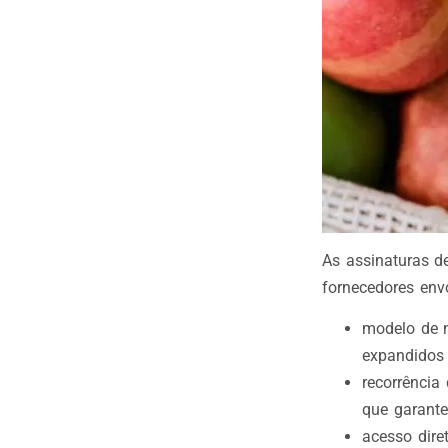
As assinaturas d
fornecedores env
modelo de n
expandidos 
recorrência
que garant
acesso dire