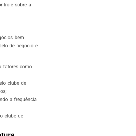
ntrole sobre a
egócios bem
delo de negócio e
do fatores como
elo clube de
os;
indo a frequência
do clube de
atura