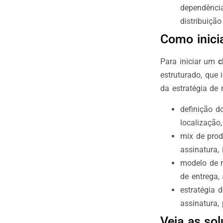
dependência
distribuição
Como inicia
Para iniciar um
c
estruturado, que 
da estratégia de 
definição d
localização,
mix de prod
assinatura,
modelo de n
de entrega,
estratégia 
assinatura, 
Veja as so