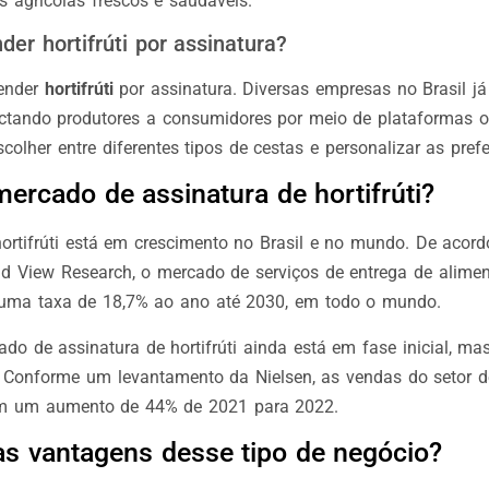
s agrícolas frescos e saudáveis.
der hortifrúti por assinatura?
vender
hortifrúti
por assinatura. Diversas empresas no Brasil j
tando produtores a consumidores por meio de plataformas on
colher entre diferentes tipos de cestas e personalizar as prefe
ercado de assinatura de hortifrúti?
hortifrúti está em crescimento no Brasil e no mundo. De aco
d View Research, o mercado de serviços de entrega de alimen
 uma taxa de 18,7% ao ano até 2030, em todo o mundo.
ado de assinatura de hortifrúti ainda está em fase inicial, m
. Conforme um levantamento da Nielsen, as vendas do setor d
ram um aumento de 44% de 2021 para 2022.
as vantagens desse tipo de negócio?