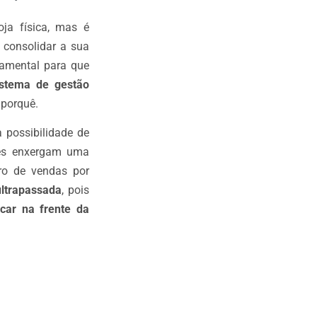
oja física, mas é
 consolidar a sua
damental para que
istema de gestão
 porquê.
possibilidade de
ores enxergam uma
ro de vendas por
ltrapassada
, pois
car na frente da