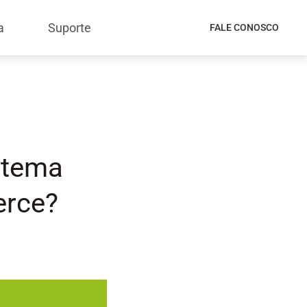
a
Suporte
FALE CONOSCO
stema
erce?