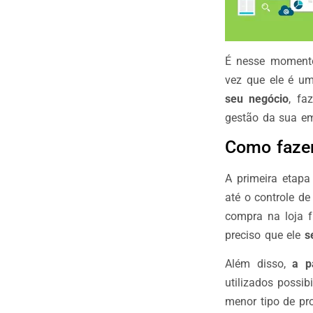
É nesse momen
vez que ele é 
seu negócio
, f
gestão da sua e
Como fazer
A primeira etap
até o controle d
compra na loja f
preciso que ele
s
Além disso,
a p
utilizados possib
menor tipo de pr