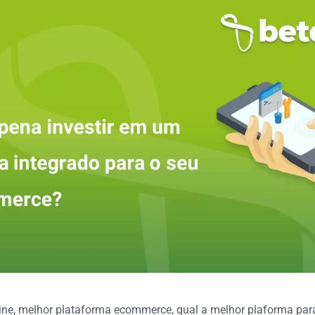
ine
,
melhor plataforma ecommerce
,
qual a melhor plaforma para