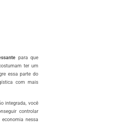
essante
para que
 costumam ter um
gre essa parte do
gística com mais
o integrada, você
seguir controlar
a economia nessa