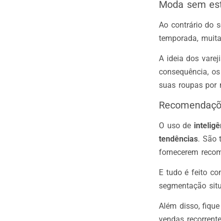
Moda sem es
Ao contrário do 
temporada, muita
A ideia dos varej
consequência, os
suas roupas por
Recomendaçõe
O uso de
intelig
tendências
. São 
fornecerem recom
E tudo é feito c
segmentação situ
Além disso, fiqu
vendas recorrent