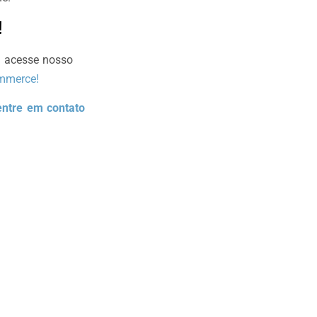
!
e acesse nosso
ommerce!
entre em contato