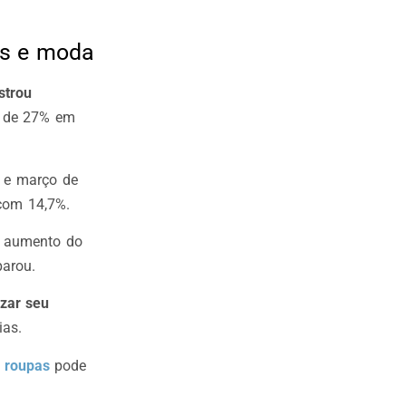
as e moda
strou
a de 27% em
 e março de
 com 14,7%.
 o aumento do
parou.
zar seu
ias.
 roupas
pode