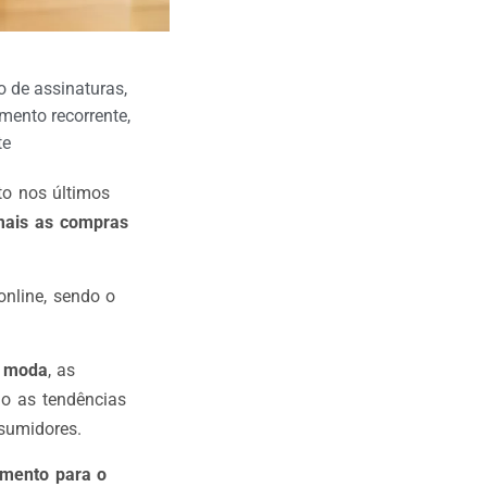
o de assinaturas
,
mento recorrente
,
te
to nos últimos
mais as compras
online, sendo o
e moda
, as
do as tendências
nsumidores.
omento para o