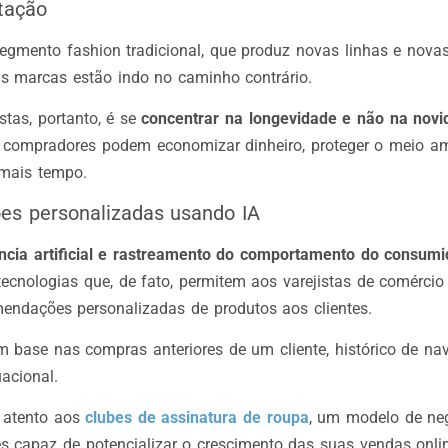
tação
segmento fashion tradicional, que produz novas linhas e nova
s marcas estão indo no caminho contrário.
istas, portanto, é se
concentrar na longevidade e não na novi
 compradores podem economizar dinheiro, proteger o meio amb
 mais tempo.
s personalizadas usando IA
ência artificial e rastreamento do comportamento do consu
tecnologias que, de fato, permitem aos varejistas de comércio 
endações personalizadas de produtos aos clientes.
om base nas compras anteriores de um cliente, histórico de n
acional.
e atento aos
clubes de assinatura de roupa
, um modelo de ne
es capaz de potencializar o crescimento das suas vendas onli