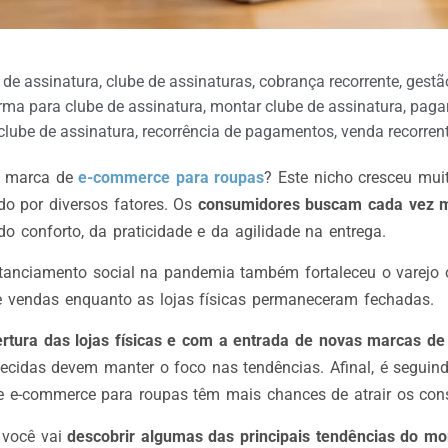
 de assinatura
,
clube de assinaturas
,
cobrança recorrente
,
gestã
rma para clube de assinatura
,
montar clube de assinatura
,
paga
clube de assinatura
,
recorrência de pagamentos
,
venda recorren
a marca de
e-commerce para roupas
? Este nicho cresceu mui
do por diversos fatores. Os
consumidores buscam cada vez 
 conforto, da praticidade e da agilidade na entrega.
stanciamento social na pandemia também fortaleceu o varejo 
de vendas enquanto as lojas físicas permaneceram fechadas.
rtura das lojas físicas e com a entrada de novas marcas d
ecidas devem manter o foco nas tendências. Afinal, é seguin
e e-commerce para roupas têm mais chances de atrair os co
o você vai
descobrir algumas das principais tendências do m