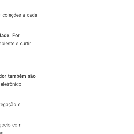
s coleções a cada
dade
. Por
iente e curtir
midor também são
eletrônico
avegação e
gócio com
ne.