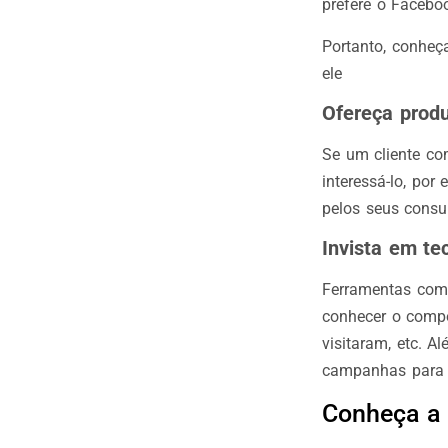
prefere o Facebo
Portanto, conheça
ele
Ofereça prod
Se um cliente co
interessá-lo, po
pelos seus consu
Invista em te
Ferramentas como
conhecer o compo
visitaram, etc. 
campanhas para 
Conheça a