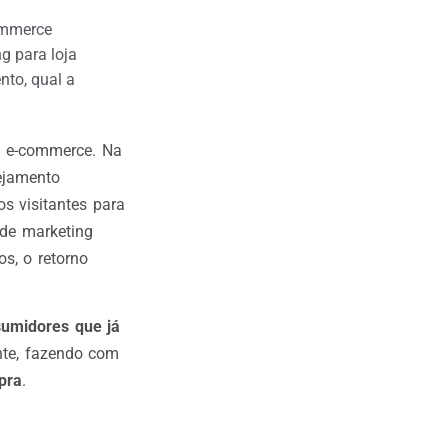
ommerce
g para loja
nto
,
qual a
e e-commerce. Na
nejamento
s visitantes para
 de marketing
s, o retorno
umidores que já
nte, fazendo com
pra
.