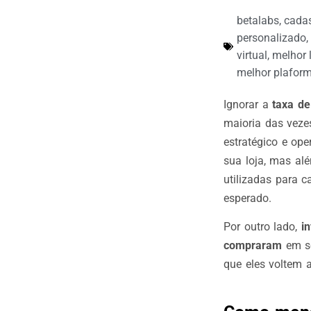
betalabs
,
cadas
personalizado
,
virtual
,
melhor l
melhor plaforma
Ignorar a
taxa d
maioria das veze
estratégico e op
sua loja, mas alé
utilizadas para c
esperado.
Por outro lado,
i
compraram
em se
que eles voltem 