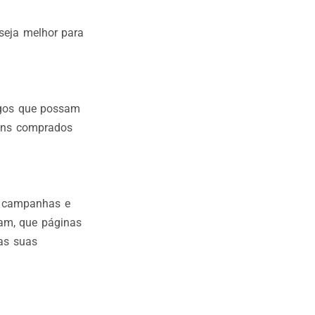
 seja melhor para
ogos que possam
tens comprados
s campanhas e
ram, que páginas
 as suas