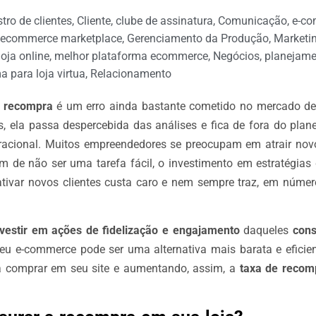
tro de clientes
,
Cliente
,
clube de assinatura
,
Comunicação
,
e-c
ecommerce marketplace
,
Gerenciamento da Produção
,
Marketin
oja online
,
melhor plataforma ecommerce
,
Negócios
,
planejame
 para loja virtua
,
Relacionamento
e recompra
é um erro ainda bastante cometido no mercado d
s, ela passa despercebida das análises e fica de fora do pla
eracional. Muitos empreendedores se preocupam em atrair novo
m de não ser uma tarefa fácil, o investimento em estratégias
ativar novos clientes custa caro e nem sempre traz, em número
nvestir em ações de fidelização e engajamento
daqueles
cons
u e-commerce pode ser uma alternativa mais barata e eficie
a comprar em seu site e aumentando, assim, a
taxa de recom