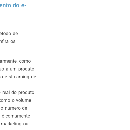
ento do e-
étodo de
nfira os
larmente, como
nuo a um produto
s de streaming de
 real do produto
, como o volume
 o número de
o é comumente
 marketing ou