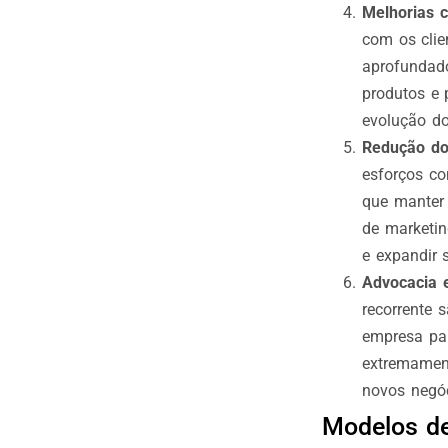
Melhorias c
com os clie
aprofundado
produtos e 
evolução do
Redução dos
esforços co
que manter 
de marketin
e expandir 
Advocacia e
recorrente 
empresa par
extremament
novos negóc
Modelos de