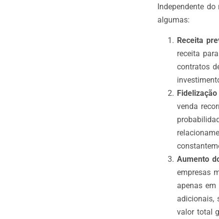
Independente do 
algumas:
Receita prev
receita par
contratos d
investiment
Fidelização
venda recor
probabilid
relacioname
constantem
Aumento do 
empresas ma
apenas em 
adicionais,
valor total 