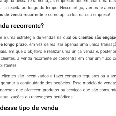
a ajuda dessa ferramenta, as empresas podem criar uma base
ar a receita ao longo do tempo. Nesse artigo, vamos te aprese
s de venda recorrente
e como aplicá-los na sua empresa!
nda recorrente?
te é uma estratégia de vendas na qual
os clientes são enga
e longo prazo,
em vez de realizar apenas uma única transaçã
is, em que o objetivo é realizar uma única venda e, posterio
clientes, a venda recorrente se concentra em criar um fluxo c
xistentes.
 clientes são incentivados a fazer compras regulares ou a ass
 garantir a continuidade dos negócios. Esse modelo de vend
mpresas que oferecem produtos ou serviços que são consumi
atualizações ou renovações periódicas.
 desse tipo de venda