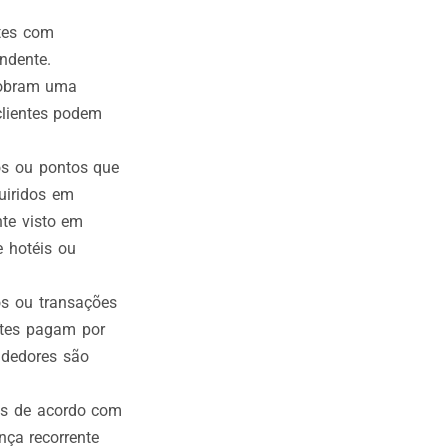
tes com
ndente.
cobram uma
clientes podem
os ou pontos que
uiridos em
nte visto em
 hotéis ou
os ou transações
ntes pagam por
ndedores são
os de acordo com
nça recorrente