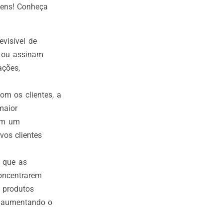
gens! Conheça
visível de
s ou assinam
ações,
om os clientes, a
maior
êm um
vos clientes
e que as
concentrarem
 produtos
, aumentando o