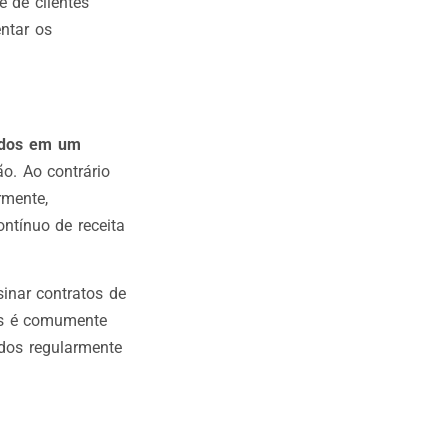
 de clientes
ntar os
jados em um
o. Ao contrário
rmente,
ontínuo de receita
inar contratos de
as é comumente
dos regularmente