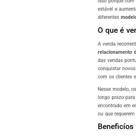
isso porque com 
estável e aument
diferentes
modelo
O que é ve
A venda recorren
relacionamento d
das vendas pontua
conquistar novos 
com os clientes e
Nesse modelo, os
longo prazo para
encontrado em e
ou que requerem 
Beneficíos