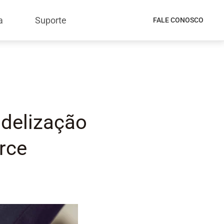
a
Suporte
FALE CONOSCO
idelização
rce