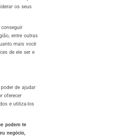
iderar os seus
 conseguir
ião, entre outras
Quanto mais você
es de ele ser e
 poder de ajudar
r oferecer
os e utiliza-los
ue podem te
eu negócio,