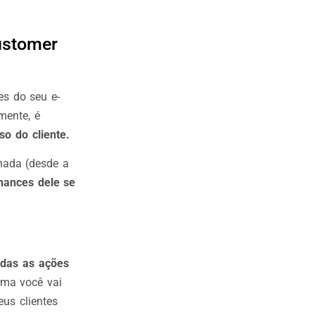
ustomer
es do seu e-
mente, é
so do cliente.
rnada (desde a
hances dele se
odas as ações
rma você vai
us clientes