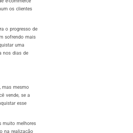
 de e-commerce
mum os clientes
ra o progresso de
am sofrendo mais
quistar uma
sa nos dias de
ca, mas mesmo
cê vende, se a
quistar esse
os muito melhores
o na realização