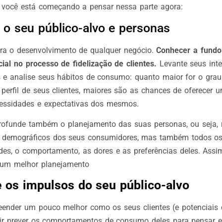
 você está começando a pensar nessa parte agora:
 o seu público-alvo e personas
ra o desenvolvimento de qualquer negócio.
Conhecer a fundo 
al no processo de fidelização de clientes.
Levante seus inte
s e analise seus hábitos de consumo: quanto maior for o grau
perfil de seus clientes, maiores são as chances de oferecer 
essidades e expectativas dos mesmos.
aprofunde também o planejamento das suas personas, ou seja,
 demográficos dos seus consumidores, mas também todos os
des, o comportamento, as dores e as preferências deles. Assi
 um melhor planejamento
e os impulsos do seu público-alvo
ender um pouco melhor como os seus clientes (e potenciais 
ir prever os comportamentos de consumo deles para pensar 