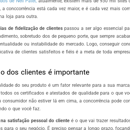
dos de Neil Patel,
atualmente, existem mais de 930 mil sites
a, a conccorrência está cada vez maior, e é cada vez mais co
a loja para outra.
ias de fidelização de clientes
passou a ser algo essencial pa
ndimento, sobretudo dos de pequeno porte, que sempre acab
ntualidade ou instabilidade do mercado. Logo, conseguir con
icativa de clientes satisfeitos e fiéis é a meta de toda empre
o dos clientes é importante
alidade do seu produto é um fator relevante para a sua mar
todos os certificados e atestados de qualidade para o que vo
u consumidor não estiver lá em cima, a concorrência pode con
ndo o que você faz.
r na satisfação pessoal do cliente
é o que vai trazer resultad
s para o seu negócio. É preciso pensar a longo prazo, focand