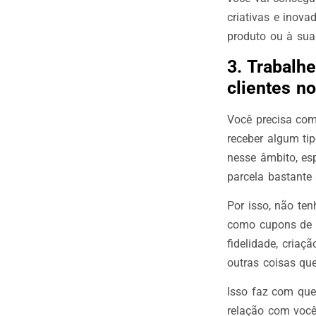
criativas e inov
produto ou à su
3. Trabalh
clientes 
Você precisa co
receber algum ti
nesse âmbito, es
parcela bastante
Por isso, não te
como cupons de d
fidelidade, cria
outras coisas qu
Isso faz com que
relação com você