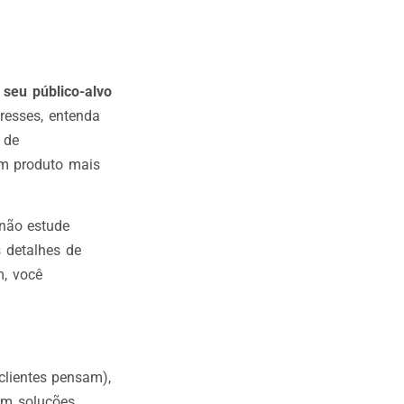
seu público-alvo
resses, entenda
 de
um produto mais
 não estude
 detalhes de
m, você
clientes pensam),
em soluções