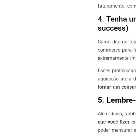
faturamento, con
4. Tenha u
success)
Como dito no tópi
commerce para fi
extremamente imp
Esses profissiona
aquisição até a d
tornar um consum
5. Lembre-
Além disso, tam
que você fizer e
poder mensurar s