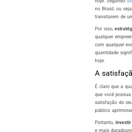
hoje. Segundo
da
no Brasil, ou sej
transitarem de um
Por isso,
estratég
qualquer empree
com qualquer eve
quantidade signif
hoje.
A satisfaçã
É claro que a qu
que você possua 
satisfação do se
público aprimora
Portanto,
investi
e mais duradouro