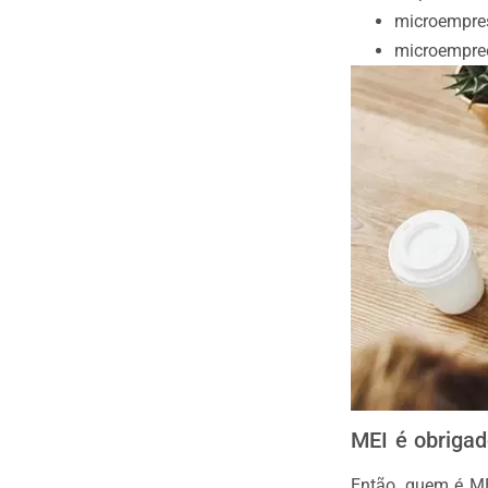
microempre
microempree
MEI é obrigad
Então, quem é ME