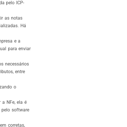
ada pelo ICP-
ir as notas
ializadas. Há
mpresa e a
ual para enviar
os necessários
ibutos, entre
izando o
 a NFe, ela é
e pelo software
rem corretas,