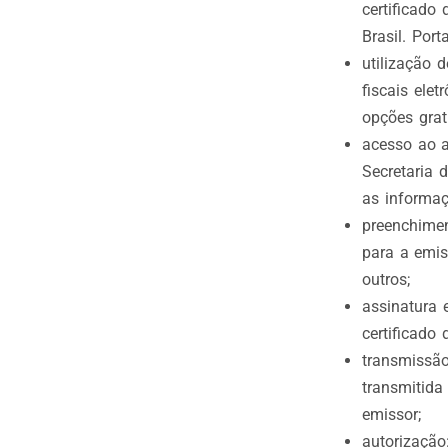
certificado 
Brasil. Por
utilização 
fiscais ele
opções grat
acesso ao a
Secretaria 
as informaç
preenchimen
para a emis
outros;
assinatura 
certificado d
transmissão
transmitida
emissor;
autorização