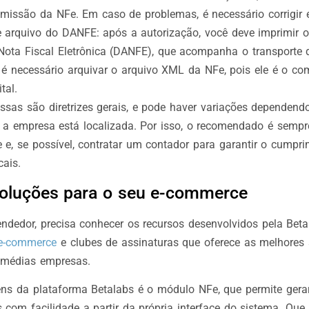
emissão da NFe. Em caso de problemas, é necessário corrigir e
 arquivo do DANFE: após a autorização, você deve imprimir
 Nota Fiscal Eletrônica (DANFE), que acompanha o transporte 
 é necessário arquivar o arquivo XML da NFe, pois ele é o c
tal.
sas são diretrizes gerais, e pode haver variações dependend
e a empresa está localizada. Por isso, o recomendado é sempr
e e, se possível, contratar um contador para garantir o cumpr
cais.
soluções para o seu e-commerce
ndedor, precisa conhecer os recursos desenvolvidos pela Beta
 e-commerce
e clubes de assinaturas que oferece as melhores
 médias empresas.
s da plataforma Betalabs é o módulo NFe, que permite gerar
as com facilidade a partir da própria interface do sistema. Que 