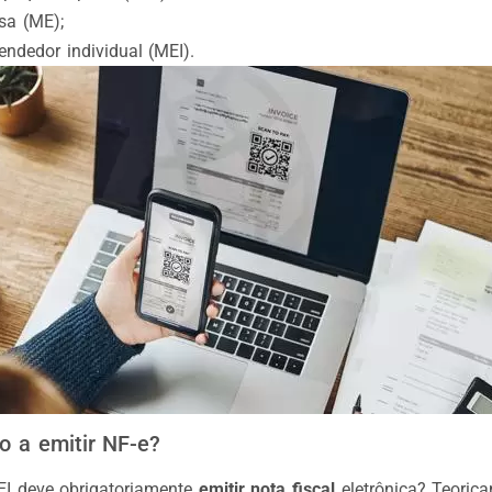
sa (ME);
ndedor individual (MEI).
o a emitir NF-e?
I deve obrigatoriamente
emitir nota fiscal
eletrônica? Teoric