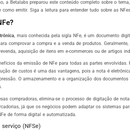
sso, a Betalabs preparou este conteúdo completo sobre o tema
 como emitir. Siga a leitura para entender tudo sobre as NFes
NFe?
trônica
, mais conhecida pela sigla NFe, é um documento digit
 para comprovar a compra e a venda de produtos. Geralmente, 
revenda, aquisição de itens em e-commerces ou de artigos indu
nefícios da emissão de NFe para todas as partes envolvidas.
dução de custos é uma das vantagens, pois a nota é eletrônic
mpressão. O armazenamento e a organização dos documentos 
.
sas compradoras, elimina-se o processo de digitação de notas
rcadorias, já que os negócios podem adaptar os sistemas para
Fe de forma digital e automatizada.
e serviço (NFSe)