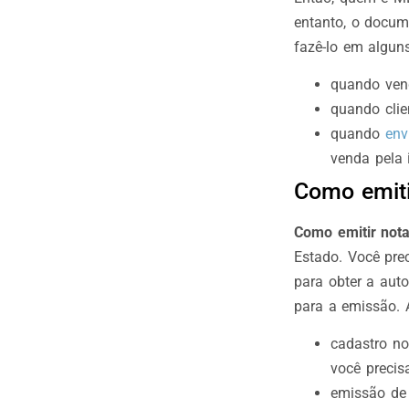
entanto, o docum
fazê-lo em algun
quando vend
quando clie
quando
env
venda pela i
Como emiti
Como emitir nota
Estado. Você prec
para obter a aut
para a emissão.
cadastro no
você precis
emissão d