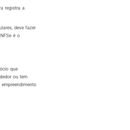
a registra a
lares, deve fazer
 NFSe é o
gócio que
ndedor ou tem
eu empreendimento