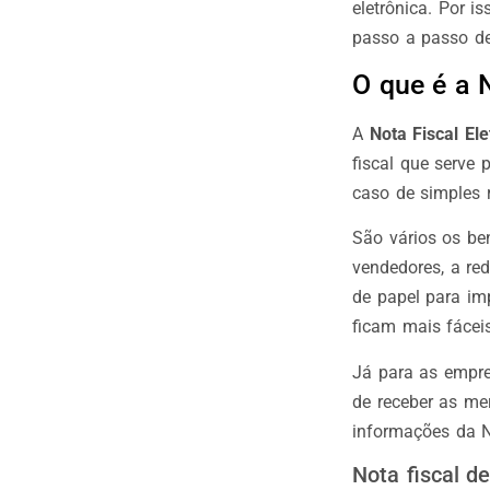
eletrônica. Por i
passo a passo de
O que é a 
A
Nota Fiscal Ele
fiscal que serve
caso de simples 
São vários os be
vendedores, a re
de papel para i
ficam mais fáceis
Já para as empre
de receber as me
informações da N
Nota fiscal d