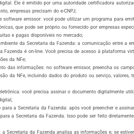
digital. Ele é emitido por uma autoridade certificadora autoriz
tanto, empresas precisam do e-CNPJ;
de software emissor: você pode utilizar um programa para emit
trônicas, que pode ser próprio ou fornecido por empresas espec
uitas e pagas disponíveis no mercado;
mbiente da Secretaria da Fazenda: a comunicação entre a e
da Fazenda é on-line. Você precisa de acesso à plataforma virt
ões da NFe;
to das informações: no software emissor, preencha os camp
são da NFe, incluindo dados do produto ou serviço, valores, tr
eletrônica: você precisa assinar o documento digitalmente util
igital;
 para a Secretaria da Fazenda: após você preencher e assinar
 para a Secretaria da Fazenda. Isso pode ser feito diretament
: a Secretaria da Fazenda analisa as informações e, se estive