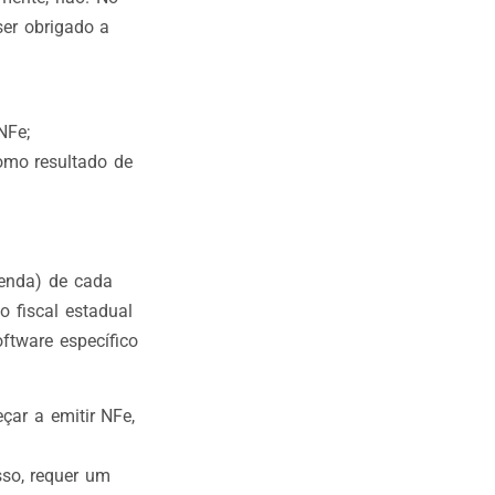
ser obrigado a
NFe;
como resultado de
zenda) de cada
o fiscal estadual
ftware específico
çar a emitir NFe,
sso, requer um