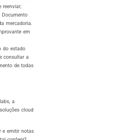
 reenviar;
 o Documento
da mercadoria.
omprovante em
o do estado
e consultar a
imento de todas
labs, a
 soluções cloud
 e emitir notas
tal conferir?