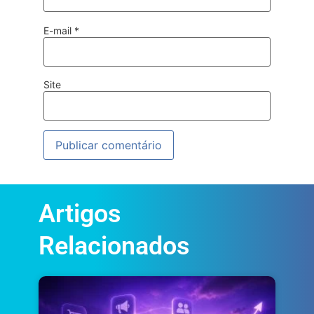
E-mail
*
Site
Artigos
Relacionados