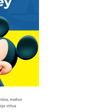
nline
,
melhor
oja virtua