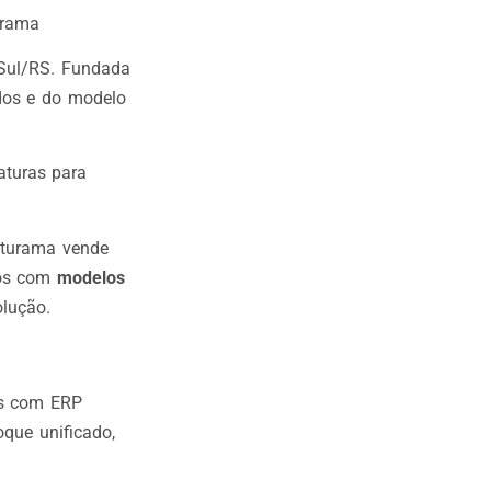
urama
 Sul/RS. Fundada
dos e do modelo
aturas para
turama vende
tos com
modelos
lução.
as com ERP
oque unificado,