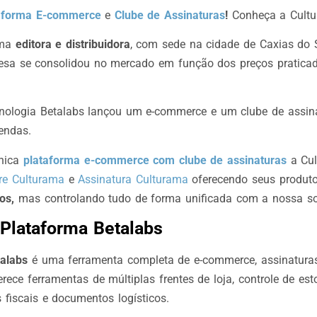
aforma E-commerce
e
Clube de Assinaturas
!
Conheça a Cult
ma
editora e distribuidora
, com sede na cidade de Caxias do
esa se consolidou no mercado em função dos preços pratica
ologia Betalabs lançou um e-commerce e um clube de assin
endas.
nica
plataforma e-commerce com clube de assinaturas
a Cul
e Culturama
e
Assinatura Culturama
oferecendo seus produ
os,
mas controlando tudo de forma unificada com a nossa so
Plataforma Betalabs
alabs
é uma ferramenta completa de e-commerce, assinatur
erece ferramentas de múltiplas frentes de loja, controle de est
 fiscais e documentos logísticos.