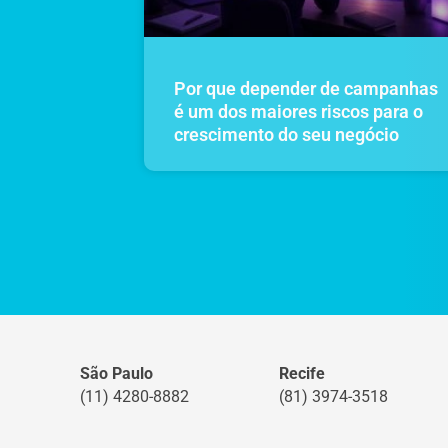
Por que depender de campanhas
é um dos maiores riscos para o
crescimento do seu negócio
São Paulo
Recife
(11) 4280-8882
(81) 3974-3518