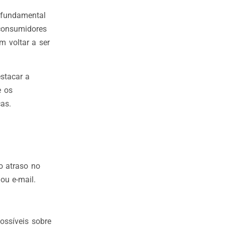
 fundamental
consumidores
m voltar a ser
estacar a
e os
as.
o atraso no
ou e-mail.
ossíveis sobre