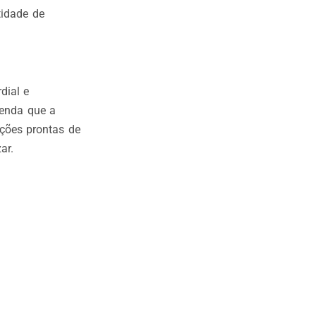
tidade de
dial e
tenda que a
pções prontas de
ar.