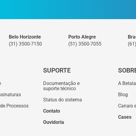
Belo Horizonte
Porto Alegre
Bras
(31) 3500-7150
(51) 3500-7055
(61
SUPORTE
SOBR
e
Documentação e
A Betal
suporte técnico
ssinaturas
Blog
Status do sistema
 de Processos
Canais 
Contato
Cases
Ouvidoria