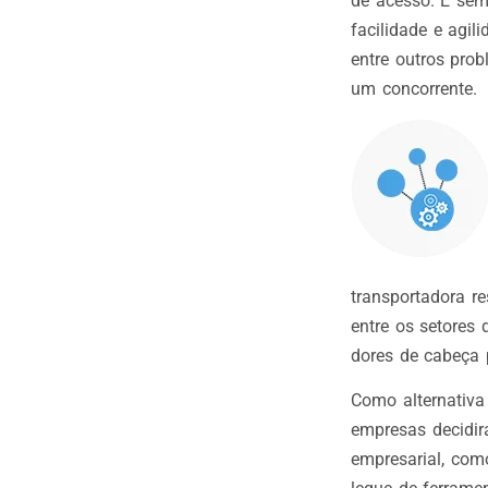
de acesso. É sem
facilidade e agil
entre outros pro
um concorrente.
transportadora r
entre os setores
dores de cabeça 
Como alternativa
empresas decidir
empresarial, co