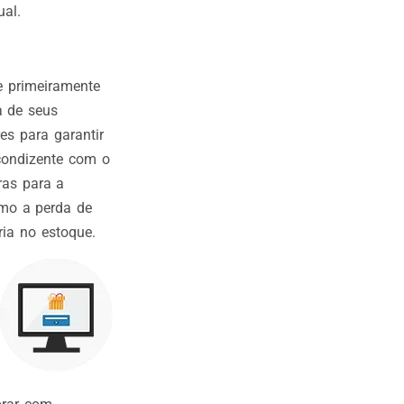
ual.
e primeiramente
a de seus
es para garantir
condizente com o
ras para a
mo a perda de
ia no estoque.