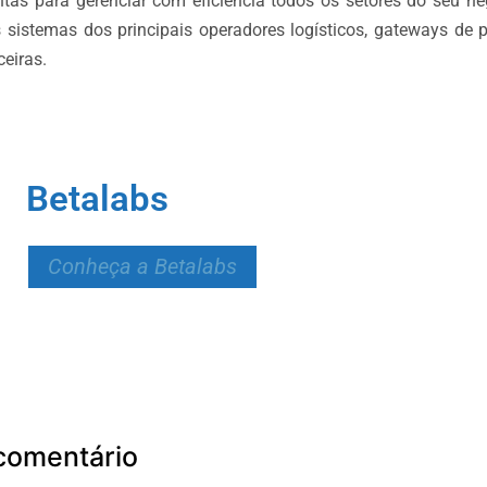
ntas para gerenciar com eficiência todos os setores do seu ne
os sistemas dos principais operadores logísticos, gateways de
ceiras.
Betalabs
Conheça a Betalabs
comentário