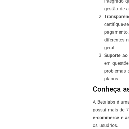
integrado q
gestão de a
Transparênc
certifique-
pagamento. 
diferentes 
geral.
Suporte ao 
em questões
problemas d
planos.
Conheça as
A Betalabs é u
possui mais de 7
e-commerce e as
os usuários.