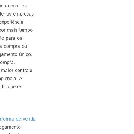
tínuo com os
nte, as empresas
experiência
por mais tempo.
to para os
da compra ou
gamento único,
compra.
maior controle
plência. A
tir que os
taforma de venda
 pagamento