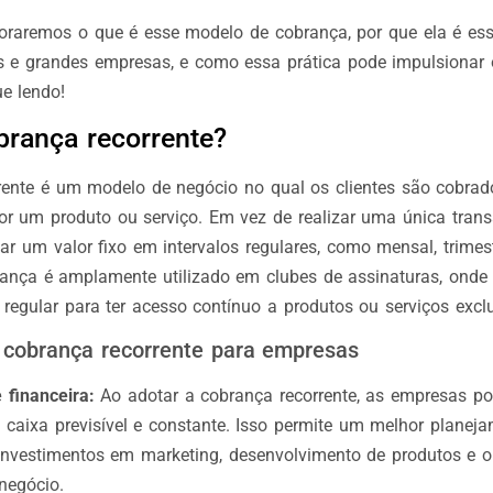
ploraremos o que é esse modelo de cobrança, por que ela é ess
 e grandes empresas, e como essa prática pode impulsionar
e lendo!
brança recorrente?
rente é um modelo de negócio no qual os clientes são cobrad
or um produto ou serviço. Em vez de realizar uma única transa
r um valor fixo em intervalos regulares, como mensal, trimest
rança é amplamente utilizado em clubes de assinaturas, onde 
egular para ter acesso contínuo a produtos ou serviços exclu
 cobrança recorrente para empresas
 financeira:
Ao adotar a cobrança recorrente, as empresas p
 caixa previsível e constante. Isso permite um melhor planeja
 investimentos em marketing, desenvolvimento de produtos e o
 negócio.