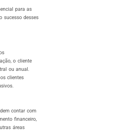
encial para as
 o sucesso desses
os
ção, o cliente
ral ou anual.
os clientes
sivos.
odem contar com
mento financeiro,
utras áreas