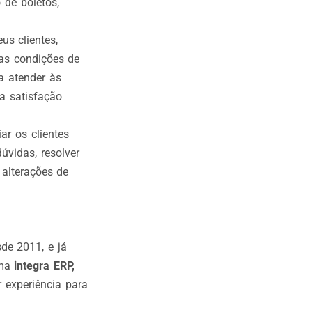
 de boletos,
us clientes,
 as condições de
a atender às
a satisfação
ar os clientes
úvidas, resolver
alterações de
de 2011, e já
rma
integra ERP,
r experiência para