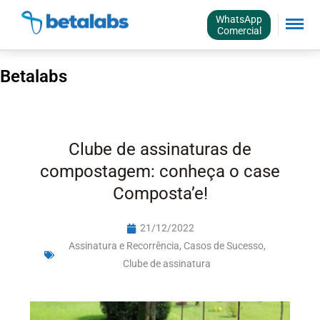
WhatsApp
Comercial
Betalabs
Clube de assinaturas de
compostagem: conheça o case
Composta’e!
21/12/2022
Assinatura e Recorrência
,
Casos de Sucesso
,
Clube de assinatura