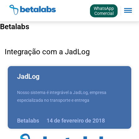
WhatsApp
Comercial
Betalabs
Integração com a JadLog
JadLog
Nosso sistema é integrável a JadLog, empresa
especializada no transporte e entrega
Betalabs
14 de fevereiro de 2018