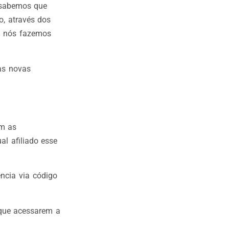
 sabemos que
, através dos
o, nós fazemos
as novas
am as
al afiliado esse
ência via código
 que acessarem a