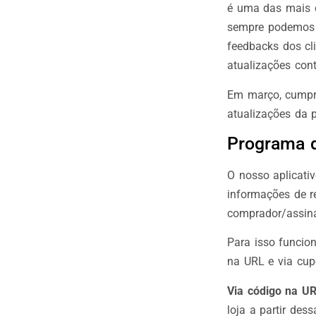
é uma das mais 
sempre podemos m
feedbacks dos cl
atualizações con
Em março, cumpri
atualizações da 
Programa d
O nosso aplicati
informações de re
comprador/assina
Para isso funcion
na URL e via cu
Via código na UR
loja a partir des