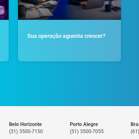
Sua operação aguenta crescer?
Belo Horizonte
Porto Alegre
Bras
(31) 3500-7150
(51) 3500-7055
(61