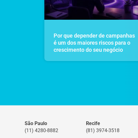
Por que depender de campanhas
é um dos maiores riscos para o
crescimento do seu negócio
São Paulo
Recife
(11) 4280-8882
(81) 3974-3518