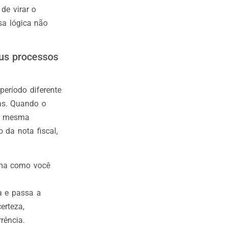
de virar o
sa lógica não
us processos
eríodo diferente
vas. Quando o
 a mesma
da nota fiscal,
rma como você
a e passa a
erteza,
rência.