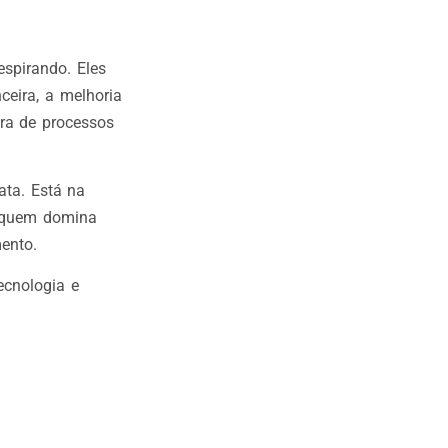
espirando. Eles
ceira, a melhoria
ra de processos
ata. Está na
 quem domina
mento.
ecnologia e