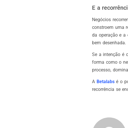
E a recorrênc
Negócios recorre
constroem uma re
da operação e a 
bem desenhada.
Se a intenção é c
forma como o ne
processo, domina
A
Betalabs
é o po
recorrência se e