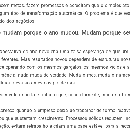
ecem metas, fazem promessas e acreditam que o simples ato 
algum tipo de transformação automática. O problema é que es
do dos negócios.
 mudam porque o ano mudou. Mudam porque se
expectativa do ano novo cria uma falsa esperança de que um p
 diferentes. Mas resultados novos dependem de estruturas no
ce operando com os mesmos gargalos, os mesmos vícios e
rgência, nada muda de verdade. Muda o mês, muda o número 
ntinua presa aos mesmos problemas.
ealmente importa é outra: o que, concretamente, muda na fo
começa quando a empresa deixa de trabalhar de forma reativ
sos que sustentam crescimento. Processos sólidos reduzem inc
ção, evitam retrabalho e criam uma base estável para a recor