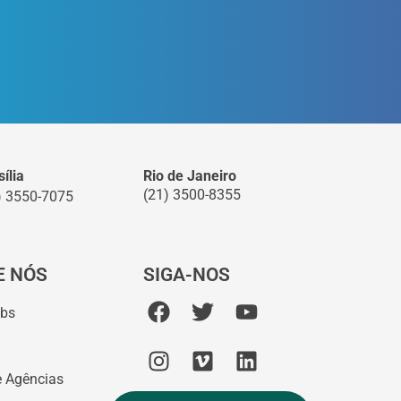
ília
Rio de Janeiro
(21) 3500-8355
) 3550-7075
E NÓS
SIGA-NOS
abs
e Agências