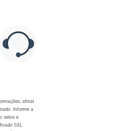
ormações, afinal
onado. Informe a
o selos e
ificado SSL