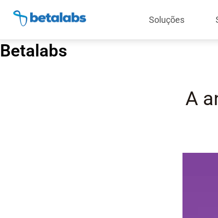
Soluções
Betalabs
A a