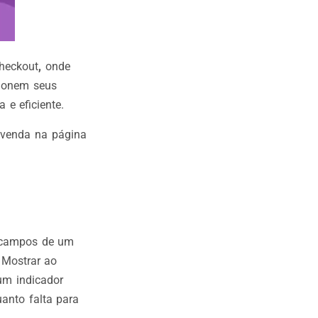
heckout
,
onde
ndonem seus
 e eficiente.
 venda na página
s campos de um
 Mostrar ao
um indicador
uanto falta para